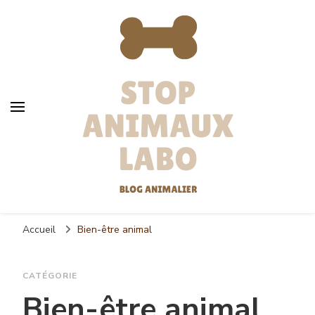
Stop animaux labos
La référence animalière
Accueil
Bien-être animal
CATÉGORIE
Bien-être animal